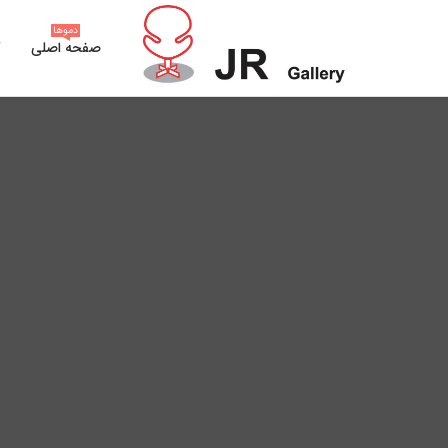
دموها
صفحه اصلی
گ