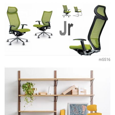
m5516