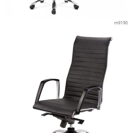
m9190