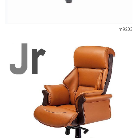
m9203