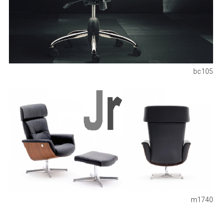
bc105
m1740